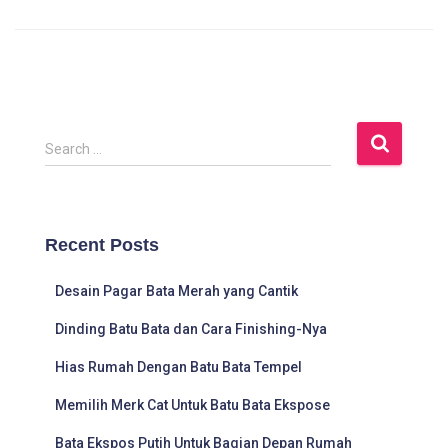
S
Search …
e
a
r
c
Recent Posts
h
f
Desain Pagar Bata Merah yang Cantik
o
r
Dinding Batu Bata dan Cara Finishing-Nya
:
Hias Rumah Dengan Batu Bata Tempel
Memilih Merk Cat Untuk Batu Bata Ekspose
Bata Ekspos Putih Untuk Bagian Depan Rumah