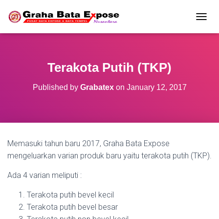
T
O
G
G
L
Terakota Putih (TKP)
E
N
Published by
Grabatex
on
January 12, 2017
A
V
I
G
A
T
Memasuki tahun baru 2017, Graha Bata Expose
I
O
mengeluarkan varian produk baru yaitu terakota putih (TKP).
N
Ada 4 varian meliputi :
Terakota putih bevel kecil
Terakota putih bevel besar