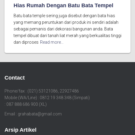
Hias Rumah Dengan Batu Bata Tempel
Batu bata temple sering juga disebut dengan bata hias
yang memang peruntukan dari produk ini sendiri adalah
sebagai pemanis dari dekorasi bangunan anda. Bata
tempel dibuat dari tanah liat merah yang berkualitas tinggi
dan diproses
Read more…
Contact
Phone/fax : (021) 53121086, 22927486
Mobile (WA/Line) : 0812 19 348 348 (Simpati)
: 087 888 686 900 (XL)
Email : grahabata@gmail.com
Arsip Artikel