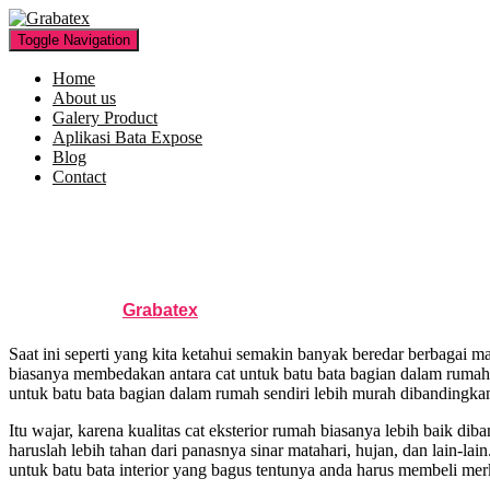
Toggle Navigation
Home
About us
Galery Product
Aplikasi Bata Expose
Blog
Contact
Memilih Merk Cat Unt
Published by
Grabatex
on
October 19, 2017
October 19, 20
Saat ini seperti yang kita ketahui semakin banyak beredar berbagai m
biasanya membedakan antara cat untuk batu bata bagian dalam rumah d
untuk batu bata bagian dalam rumah sendiri lebih murah dibandingkan
Itu wajar, karena kualitas cat eksterior rumah biasanya lebih baik diba
haruslah lebih tahan dari panasnya sinar matahari, hujan, dan lain-lai
untuk batu bata interior yang bagus tentunya anda harus membeli mer