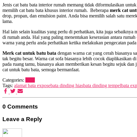
Jenis cat batu bata interior rumah memang tidak diformulasikan untuk 
memilih cat batu bata khusus interior rumah. Beberapa
merk cat unt
drop, propan, dan emulsion paint. Anda bisa memilih salah satu merek
lama.
Hal lain selain kualitas yang perlu di perhatikan, kita juga sebaikny
di rumah anda. Hal yang paling menentukan keserasian antara rumah
warna yang perlu anda perhatikan ketika melakukan pengecatan pada 
Merk cat untuk batu bata
dengan warna cat yang cerah biasanya sa
tak begitu besar. Warna cat sofa biasanya lebih cocok diaplikasika
pada ruang tamu, biasanya akan memberikan kesan begitu sejuk dan 
cat untuk batu bata, semoga bermanfaat.
Categories:
Blog
Tags:
alamat bata expose
bata dinding hias
bata dinding tempel
bata ex
0 Comments
Leave a Reply