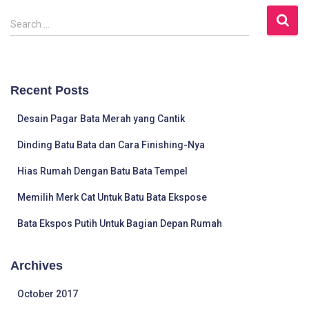
S
Search …
e
a
r
c
Recent Posts
h
f
Desain Pagar Bata Merah yang Cantik
o
r
Dinding Batu Bata dan Cara Finishing-Nya
:
Hias Rumah Dengan Batu Bata Tempel
Memilih Merk Cat Untuk Batu Bata Ekspose
Bata Ekspos Putih Untuk Bagian Depan Rumah
Archives
October 2017