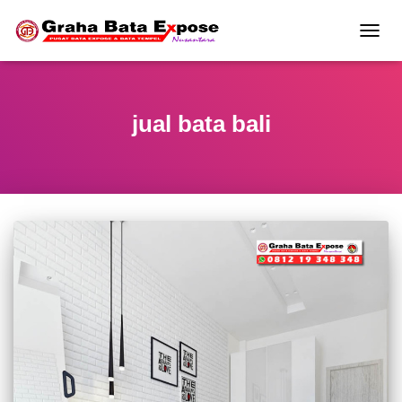
TOGG
NAVIG
jual bata bali