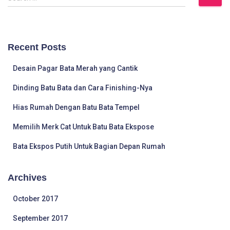
e
a
r
c
Recent Posts
h
f
Desain Pagar Bata Merah yang Cantik
o
r
Dinding Batu Bata dan Cara Finishing-Nya
:
Hias Rumah Dengan Batu Bata Tempel
Memilih Merk Cat Untuk Batu Bata Ekspose
Bata Ekspos Putih Untuk Bagian Depan Rumah
Archives
October 2017
September 2017