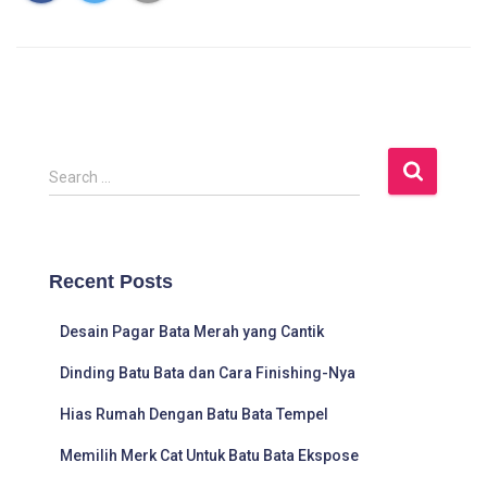
S
Search …
e
a
r
c
Recent Posts
h
f
Desain Pagar Bata Merah yang Cantik
o
r
Dinding Batu Bata dan Cara Finishing-Nya
:
Hias Rumah Dengan Batu Bata Tempel
Memilih Merk Cat Untuk Batu Bata Ekspose