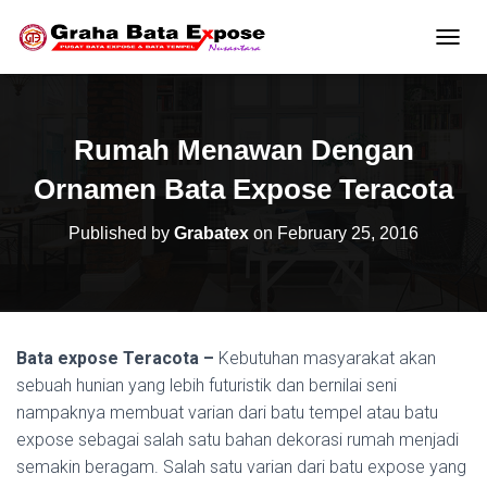
T
O
G
G
L
Rumah Menawan Dengan
E
N
Ornamen Bata Expose Teracota
A
V
Published by
Grabatex
on
February 25, 2016
I
G
A
T
I
O
Bata expose Teracota
–
Kebutuhan masyarakat akan
N
sebuah hunian yang lebih futuristik dan bernilai seni
nampaknya membuat varian dari batu tempel atau batu
expose sebagai salah satu bahan dekorasi rumah menjadi
semakin beragam. Salah satu varian dari batu expose yang