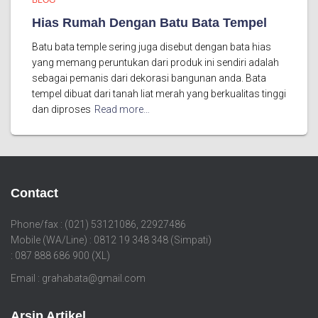
BLOG
Hias Rumah Dengan Batu Bata Tempel
Batu bata temple sering juga disebut dengan bata hias
yang memang peruntukan dari produk ini sendiri adalah
sebagai pemanis dari dekorasi bangunan anda. Bata
tempel dibuat dari tanah liat merah yang berkualitas tinggi
dan diproses
Read more…
Contact
Phone/fax : (021) 53121086, 22927486
Mobile (WA/Line) : 0812 19 348 348 (Simpati)
: 087 888 686 900 (XL)
Email : grahabata@gmail.com
Arsip Artikel