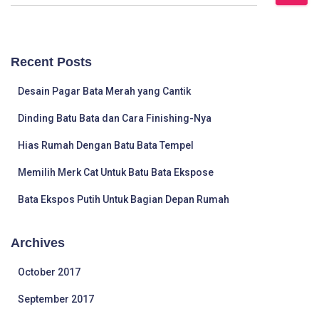
e
a
r
c
Recent Posts
h
f
Desain Pagar Bata Merah yang Cantik
o
r
Dinding Batu Bata dan Cara Finishing-Nya
:
Hias Rumah Dengan Batu Bata Tempel
Memilih Merk Cat Untuk Batu Bata Ekspose
Bata Ekspos Putih Untuk Bagian Depan Rumah
Archives
October 2017
September 2017