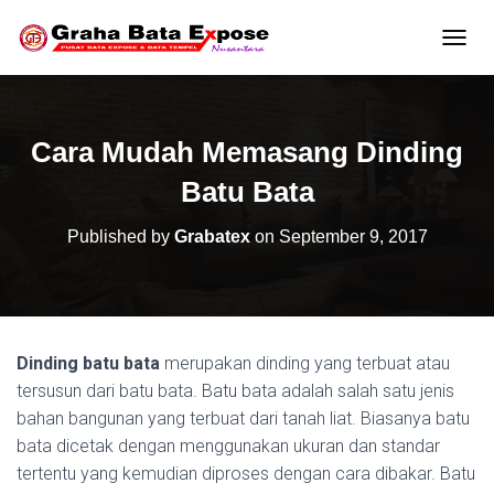
T
O
G
G
L
Cara Mudah Memasang Dinding
E
N
Batu Bata
A
V
Published by
Grabatex
on
September 9, 2017
I
G
A
T
I
O
Dinding batu bata
merupakan dinding yang terbuat atau
N
tersusun dari batu bata. Batu bata adalah salah satu jenis
bahan bangunan yang terbuat dari tanah liat. Biasanya batu
bata dicetak dengan menggunakan ukuran dan standar
tertentu yang kemudian diproses dengan cara dibakar. Batu