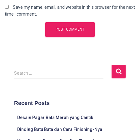
Save my name, email, and website in this browser for the next
time I comment.
S
Search …
e
a
r
c
Recent Posts
h
f
Desain Pagar Bata Merah yang Cantik
o
r
Dinding Batu Bata dan Cara Finishing-Nya
: