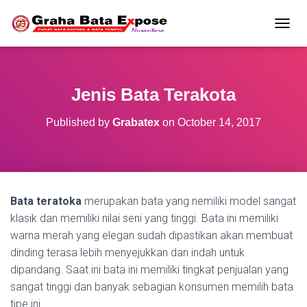
T
O
G
G
L
Jenis Bata Terakota
E
N
Published by
Grabatex
on
October 14, 2017
A
V
I
G
A
T
Bata teratoka
merupakan bata yang nemiliki model sangat
I
O
klasik dan memiliki nilai seni yang tinggi. Bata ini memiliki
N
warna merah yang elegan sudah dipastikan akan membuat
dinding terasa lebih menyejukkan dan indah untuk
dipandang. Saat ini bata ini memiliki tingkat penjualan yang
sangat tinggi dan banyak sebagian konsumen memilih bata
tipe ini.