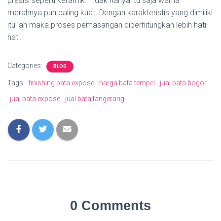
presisi seperti keramik. Tidak hanya itu saja warna
merahnya pun paling kuat. Dengan karakteristis yang dimiliki
itu lah maka proses pemasangan diperhitungkan lebih hati-
hati.
Categories:
BLOG
Tags:
finishing bata expose
harga bata tempel
jual bata bogor
jual bata expose
jual bata tangerang
0 Comments