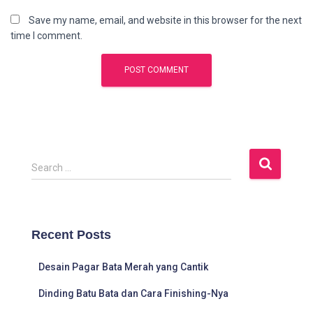
Save my name, email, and website in this browser for the next
time I comment.
S
Search …
e
a
r
c
Recent Posts
h
f
Desain Pagar Bata Merah yang Cantik
o
r
Dinding Batu Bata dan Cara Finishing-Nya
: