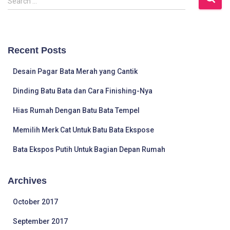
Search …
e
a
r
c
Recent Posts
h
f
Desain Pagar Bata Merah yang Cantik
o
r
Dinding Batu Bata dan Cara Finishing-Nya
:
Hias Rumah Dengan Batu Bata Tempel
Memilih Merk Cat Untuk Batu Bata Ekspose
Bata Ekspos Putih Untuk Bagian Depan Rumah
Archives
October 2017
September 2017